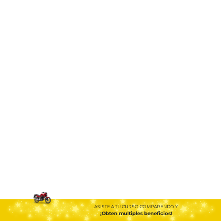
ASISTE A TU CURSO COMPARENDO Y
¡Obten multiples beneficios!